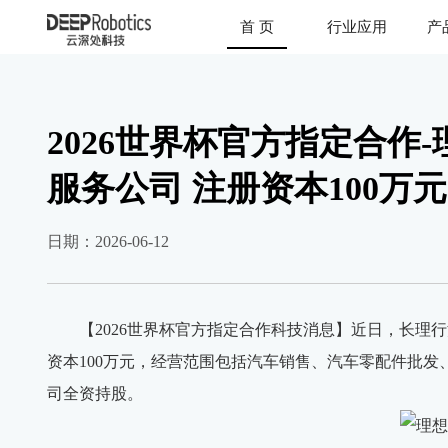
首 页
行业应用
产
2026世界杯官方指定合作
服务公司 注册资本100万元
日期：2026-06-12
【2026世界杯官方指定合作科技消息】近日，长理行
资本100万元，经营范围包括汽车销售、汽车零配件批
司全资持股。