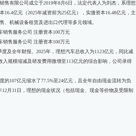
售有限公司成立于2019年8月6日，法定代表人为刘杰，系理想
.4亿元（2025年减资前为25亿元），实缴资本16.48亿元，主
售、机械设备租赁及进出口代理等多元领域。
及全年财报。2025年，理想汽车总收入为1123亿元，同比减
7%；受收入规模缩减及研发费用微增至113亿元的综合影响，公司录得
07亿元缩水了77.5%至24亿元，且全年自由现金流转为负
5年12月31日，理想的现金状况（包括现金、现金等价物及受限制