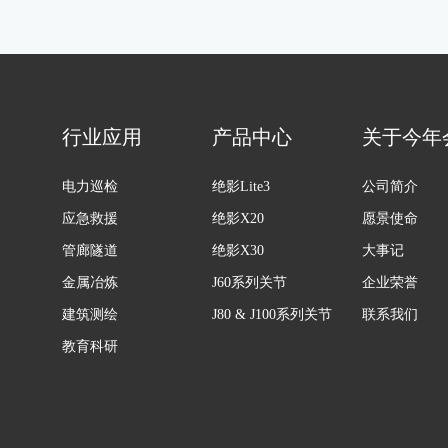
行业应用
产品中心
关于今年
电力巡检
绝影Lite3
公司简介
应急救援
绝影X20
愿景使命
管廊隧道
绝影X30
大事记
金属冶炼
J60系列关节
企业荣誉
建筑测绘
J80 & J100系列关节
联系我们
教育科研