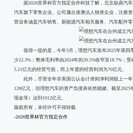
据2026世界杯官方指定合作科技了解，北京励鼎汽车销
汽车旗下零售企业。公司属台港澳法人独资企业，注册资本16
营业务涵盖汽车销售、新能源汽车相关服务、汽车配件零
值得一提的是，今年3月，理想汽车发布2025年第四季度
少22.3%；整体毛利率由2024年的20.5%收窄至18.
5.21亿元的经营亏损，而上年度的经营利润为70亿元。
此外，尽管全年非美国公认会计准则净利润较上一年度的1
128亿元，但理想汽车的资产负债表依然稳健。截至202
现金等）达到1012亿元。
版权所有，未经许可不得转载
-2026世界杯官方指定合作