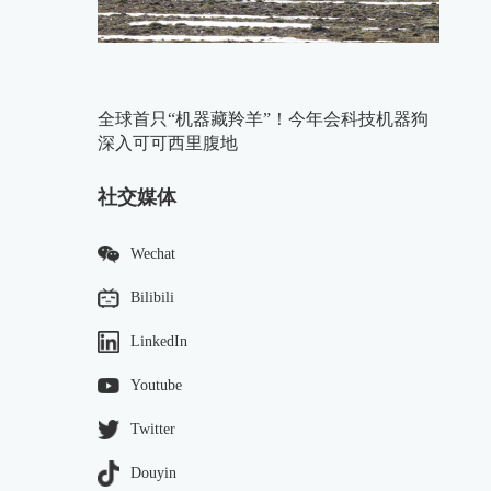
全球首只“机器藏羚羊”！今年会科技机器狗
深入可可西里腹地
社交媒体
Wechat
Bilibili
LinkedIn
Youtube
Twitter
Douyin