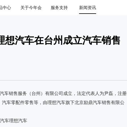
品中心
关于今年会
服务支持
新闻资讯
-理想汽车在台州成立汽车销售
汽车销售服务（台州）有限公司成立，法定代表人为尹磊，注册
发、汽车零配件零售等，由理想汽车旗下北京励鼎汽车销售有限公
理想汽车